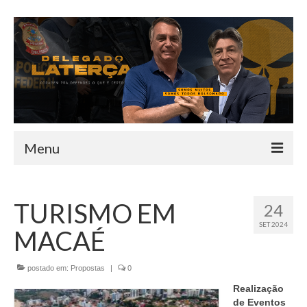
Menu
HOME
TURISMO EM
24
QUEM SOU
SET 2024
MACAÉ
INFORMATIVO
TEAM
postado em:
Propostas
|
0
Realização
MANDATO
de Eventos