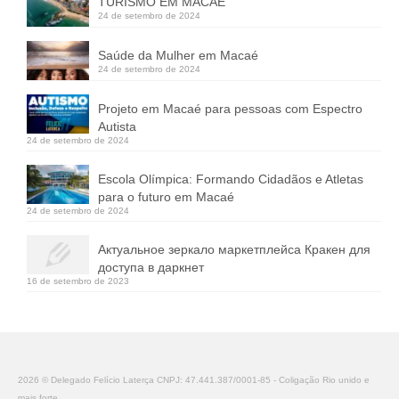
TURISMO EM MACAÉ
24 de setembro de 2024
Saúde da Mulher em Macaé
24 de setembro de 2024
Projeto em Macaé para pessoas com Espectro
Autista
24 de setembro de 2024
Escola Olímpica: Formando Cidadãos e Atletas
para o futuro em Macaé
24 de setembro de 2024
Актуальное зеркало маркетплейса Кракен для
доступа в даркнет
16 de setembro de 2023
2026 © Delegado Felício Laterça CNPJ: 47.441.387/0001-85 - Coligação Rio unido e
mais forte