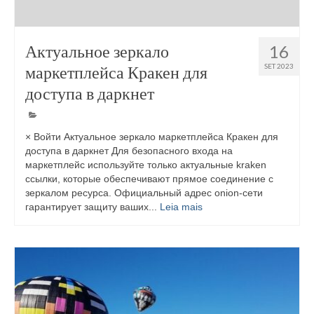
Актуальное зеркало
16
маркетплейса Кракен для
SET 2023
доступа в даркнет
× Войти Актуальное зеркало маркетплейса Кракен для
доступа в даркнет Для безопасного входа на
маркетплейс используйте только актуальные kraken
ссылки, которые обеспечивают прямое соединение с
зеркалом ресурса. Официальный адрес onion-сети
гарантирует защиту ваших...
Leia mais