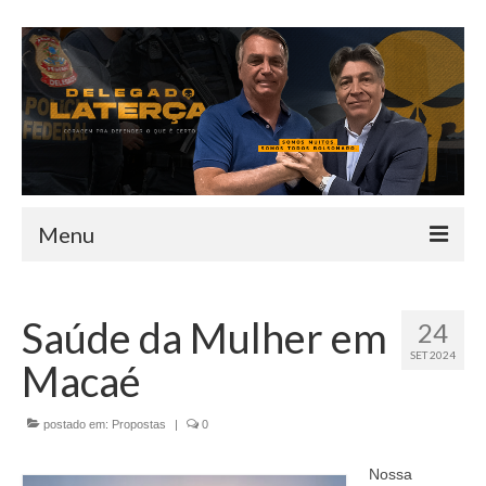
Menu
HOME
Saúde da Mulher em
24
QUEM SOU
SET 2024
Macaé
INFORMATIVO
TEAM
postado em:
Propostas
|
0
MANDATO
Nossa