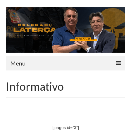
Menu
HOME
Informativo
QUEM SOU
INFORMATIVO
TEAM
MANDATO
[ipages id=”3″]