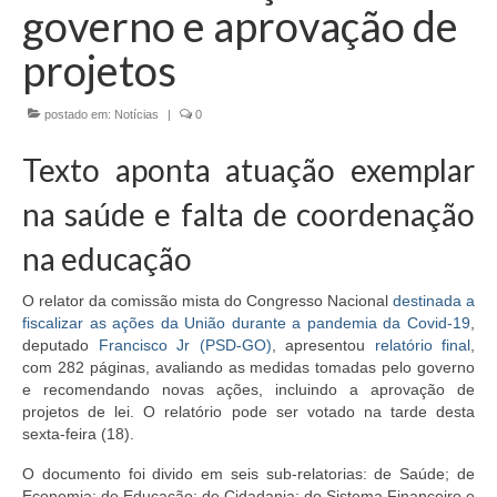
governo e aprovação de
EMENDAS
projetos
PROPOSTAS LEGISLATIVAS
postado em:
Notícias
|
0
TRANSPARÊNCIA
Texto aponta atuação exemplar
AGENDA
na saúde e falta de coordenação
CONTATO
na educação
O relator da
comissão mista
do Congresso Nacional
destinada a
fiscalizar as ações da União durante a pandemia da Covid-19
,
deputado
Francisco Jr (PSD-GO)
, apresentou
relatório final
,
com 282 páginas, avaliando as medidas tomadas pelo governo
e recomendando novas ações, incluindo a aprovação de
projetos de lei. O relatório pode ser votado na tarde desta
sexta-feira (18).
O documento foi divido em seis sub-relatorias: de Saúde; de
Economia; de Educação; de Cidadania; do Sistema Financeiro e