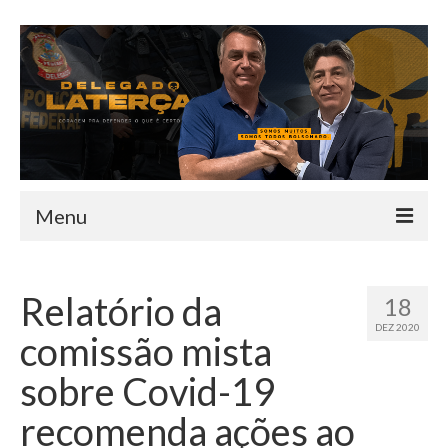
Menu
HOME
Relatório da
18
QUEM SOU
DEZ 2020
comissão mista
INFORMATIVO
sobre Covid-19
TEAM
recomenda ações ao
MANDATO