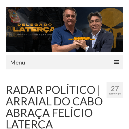
Menu
HOME
RADAR POLÍTICO |
27
QUEM SOU
SET 2022
ARRAIAL DO CABO
INFORMATIVO
ABRAÇA FELÍCIO
TEAM
LATERÇA
MANDATO