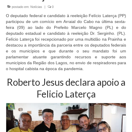
postado em:
Notícias
|
0
EMENDAS
O deputado federal e candidato à reeleição Felício Laterça (PP)
PROPOSTAS LEGISLATIVAS
participou de um comício em Arraial do Cabo na última sexta-
feira (09) ao lado do Prefeito Marcelo Magno (PL) e do
TRANSPARÊNCIA
deputado estadual e candidato à reeleição Dr. Serginho. (PL).
Felício Laterça foi recepcionado por uma multidão na Prainha e
AGENDA
destacou a importância da parceria entre os deputados federais
e os municípios e que durante o seu mandato foi um
CONTATO
parlamentar atuante garantindo recursos e suporte aos
municípios da Região dos Lagos, no envio de respiradores para
o hospital cabista na época da pandemia.
Roberto Jesus declara apoio a
Felicio Laterça