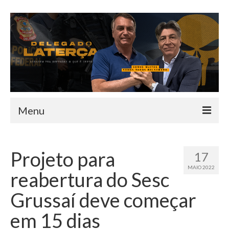
Menu
HOME
Projeto para
17
QUEM SOU
MAIO 2022
reabertura do Sesc
INFORMATIVO
Grussaí deve começar
TEAM
em 15 dias
MANDATO