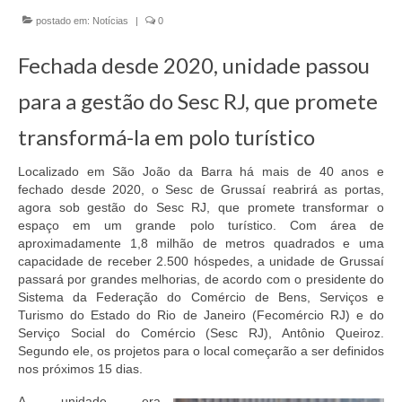
postado em:
Notícias
|
0
EMENDAS
Fechada desde 2020, unidade passou
PROPOSTAS LEGISLATIVAS
para a gestão do Sesc RJ, que promete
TRANSPARÊNCIA
transformá-la em polo turístico
AGENDA
CONTATO
Localizado em São João da Barra há mais de 40 anos e
fechado desde 2020, o Sesc de Grussaí reabrirá as portas,
agora sob gestão do Sesc RJ, que promete transformar o
espaço em um grande polo turístico. Com área de
aproximadamente 1,8 milhão de metros quadrados e uma
capacidade de receber 2.500 hóspedes, a unidade de Grussaí
passará por grandes melhorias, de acordo com o presidente do
Sistema da Federação do Comércio de Bens, Serviços e
Turismo do Estado do Rio de Janeiro (Fecomércio RJ) e do
Serviço Social do Comércio (Sesc RJ), Antônio Queiroz.
Segundo ele, os projetos para o local começarão a ser definidos
nos próximos 15 dias.
A unidade era