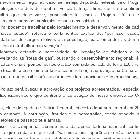
envolvimento regional, caso se reeleja deputado federal, pelo Progr
 eleições de dois de outubro, Felício Laterça afirma que dará contin
balho que desenvolve, principalmente, com o Projeto “Pé na E
hecendo todos os municípios e suas necessidades.
sim, podemos trabalhar pelo fortalecimento e desenvolvimento de cad
nosso estado”, reforça o parlamentar, explicando: “por isso, escu
datários de cargos eletivos e a população, para entender às dem
 local e trabalhar sua vocação”.
eputado defende a necessidade da instalação de fábricas e ind
oveitando as “rotas de gás”, buscando o desenvolvimento regional: “
das vicinais, pontes, portos e a tão sonhada estrada de ferro 118”, re
o tocante a esse tema enfatizo, como relator, a aprovação na Câmara 
e, o que possibilitará buscar investidores nacionais e internacionais
eiro ato será buscar a aprovação dos projetos apresentados, “especi
e licenciamento, o que contraria a aprovação de nossa emenda ao C
”.
os, ele é delegado de Polícia Federal; foi eleito deputado federal em 
lo combate à corrupção, fraudes e o narcotráfico, tendo atingido n
setores de passaporte e armas.
sso de campanha, abrindo mão da aposentadoria especial confe
ta que ainda é superficial: “vai muito pela aparência e não faz u
 social muito forte, ou youtuber, se destacam na preferência do ele