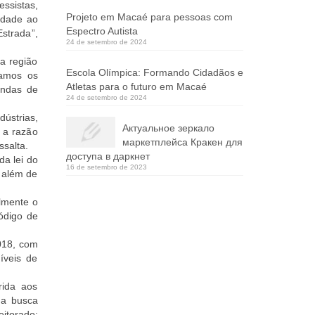
essistas,
Projeto em Macaé para pessoas com
uidade ao
Espectro Autista
strada”,
24 de setembro de 2024
a região
Escola Olímpica: Formando Cidadãos e
tamos os
Atletas para o futuro em Macaé
andas de
24 de setembro de 2024
ústrias,
Актуальное зеркало
é a razão
маркетплейса Кракен для
ssalta.
доступа в даркнет
da lei do
16 de setembro de 2023
, além de
almente o
ódigo de
2018, com
íveis de
rida aos
ma busca
itorado;