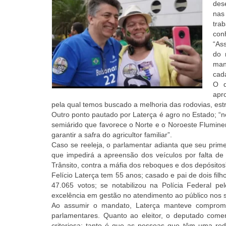
des
nas
tra
con
“As
do 
man
cada
O d
apr
pela qual temos buscado a melhoria das rodovias, estra
Outro ponto pautado por Laterça é agro no Estado; “n
semiárido que favorece o Norte e o Noroeste Fluminens
garantir a safra do agricultor familiar”.
Caso se reeleja, o parlamentar adianta que seu prim
que impedirá a apreensão dos veículos por falta d
Trânsito, contra a máfia dos reboques e dos depósitos
Felício Laterça tem 55 anos; casado e pai de dois filh
47.065 votos; se notabilizou na Polícia Federal pe
excelência em gestão no atendimento ao público nos 
Ao assumir o mandato, Laterça manteve compromi
parlamentares. Quanto ao eleitor, o deputado comen
criteriosa; tanto é que as pessoas que têm uma rede