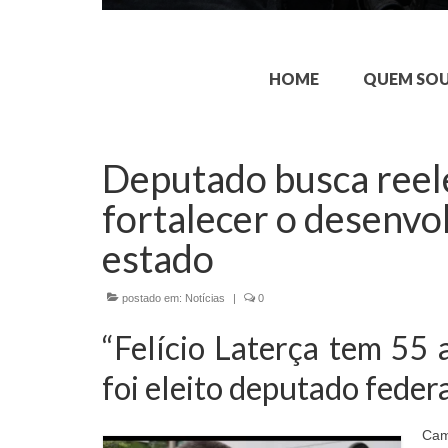
HOME
QUEM SO
Deputado busca reel
fortalecer o desenvo
estado
postado em:
Notícias
|
0
“Felício Laterça tem 55 
foi eleito deputado feder
Cam