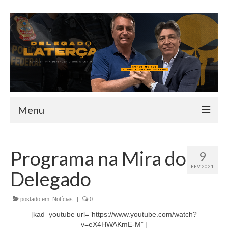
Menu
HOME
Programa na Mira do
9
QUEM SOU
FEV 2021
Delegado
INFORMATIVO
TEAM
postado em:
Notícias
|
0
[kad_youtube url=”https://www.youtube.com/watch?
MANDATO
v=eX4HWAKmE-M” ]