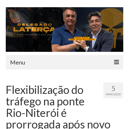
Menu
HOME
Flexibilização do
5
QUEM SOU
MAIO 2020
tráfego na ponte
INFORMATIVO
Rio-Niterói é
TEAM
prorrogada após novo
MANDATO