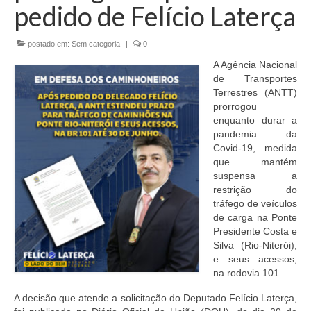
pedido de Felício Laterça
EMENDAS
postado em:
Sem categoria
|
0
PROPOSTAS LEGISLATIVAS
A Agência Nacional
TRANSPARÊNCIA
de Transportes
Terrestres (ANTT)
AGENDA
prorrogou
enquanto durar a
CONTATO
pandemia da
Covid-19, medida
que mantém
suspensa a
restrição do
tráfego de veículos
de carga na Ponte
Presidente Costa e
Silva (Rio-Niterói),
e seus acessos,
na rodovia 101.
A decisão que atende a solicitação do Deputado Felício Laterça,