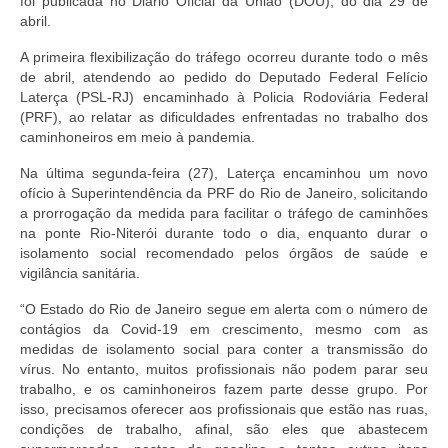
foi publicada no Diário Oficial da União (DOU), do dia 29 de
abril.
A primeira flexibilização do tráfego ocorreu durante todo o mês
de abril, atendendo ao pedido do Deputado Federal Felício
Laterça (PSL-RJ) encaminhado à Policia Rodoviária Federal
(PRF), ao relatar as dificuldades enfrentadas no trabalho dos
caminhoneiros em meio à pandemia.
Na última segunda-feira (27), Laterça encaminhou um novo
ofício à Superintendência da PRF do Rio de Janeiro, solicitando
a prorrogação da medida para facilitar o tráfego de caminhões
na ponte Rio-Niterói durante todo o dia, enquanto durar o
isolamento social recomendado pelos órgãos de saúde e
vigilância sanitária.
“O Estado do Rio de Janeiro segue em alerta com o número de
contágios da Covid-19 em crescimento, mesmo com as
medidas de isolamento social para conter a transmissão do
vírus. No entanto, muitos profissionais não podem parar seu
trabalho, e os caminhoneiros fazem parte desse grupo. Por
isso, precisamos oferecer aos profissionais que estão nas ruas,
condições de trabalho, afinal, são eles que abastecem