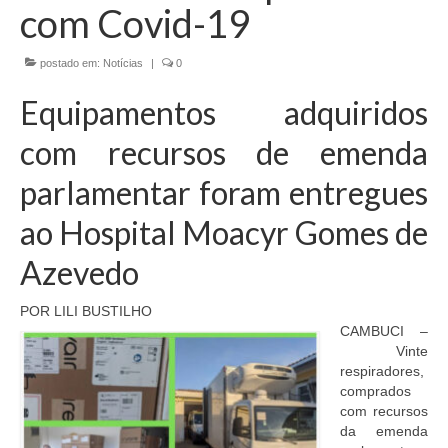
com Covid-19
EMENDAS
postado em:
Notícias
|
0
PROPOSTAS LEGISLATIVAS
Equipamentos adquiridos
TRANSPARÊNCIA
com recursos de emenda
AGENDA
parlamentar foram entregues
CONTATO
ao Hospital Moacyr Gomes de
Azevedo
POR LILI BUSTILHO
CAMBUCI –
Vinte
respiradores,
comprados
com recursos
da emenda