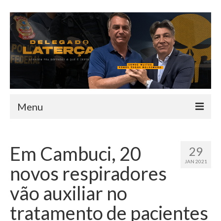
Menu
HOME
Em Cambuci, 20
29
QUEM SOU
JAN 2021
novos respiradores
INFORMATIVO
vão auxiliar no
TEAM
tratamento de pacientes
MANDATO