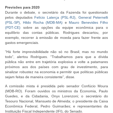
Previsões para 2020
Durante o debate, o secretário da Fazenda foi questionado
pelos deputados
Felício Laterça (PSL-RJ)
,
General Peternelli
(PSL-SP)
,
Hildo Rocha (MDB-MA)
e
Mauro Benevides Filho
(PDT-CE)
sobre as opções da equipe econômica para o
equilíbrio das contas públicas. Rodrigues descartou, por
exemplo, recorrer à emissão de moeda para fazer frente aos
gastos emergenciais.
“Há forte imprevisibilidade não só no Brasil, mas no mundo
todo”, alertou Rodrigues. “Trabalhamos para que a
dívida
pública
não entre em trajetória explosiva e volte a patamares
próximos aos dos países com grau de investimento, para
sinalizar robustez na economia e permitir que políticas públicas
sejam feitas de maneira consistente”, disse.
A comissão mista é presidida pelo senador Confúcio Moura
(MDB-RO). Foram ouvidos os ministros da Economia, Paulo
Guedes, e da Cidadania, Onyx Lorenzoni; o secretário do
Tesouro Nacional, Mansueto de Almeida; o presidente da Caixa
Econômica Federal, Pedro Guimarães; e representantes da
Instituição Fiscal Independente (IFI), do Senado.