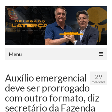
Menu
HOME
Auxílio emergencial
29
QUEM SOU
MAIO 2020
deve ser prorrogado
INFORMATIVO
com outro formato, diz
TEAM
secretário da Fazenda
MANDATO