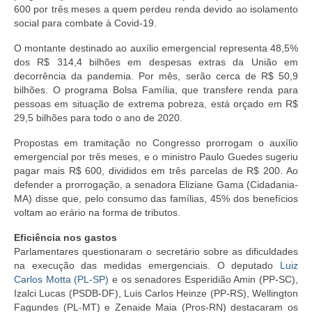
600 por três meses a quem perdeu renda devido ao isolamento
social para combate à Covid-19.
O montante destinado ao auxílio emergencial representa 48,5%
dos R$ 314,4 bilhões em despesas extras da União em
decorrência da pandemia. Por mês, serão cerca de R$ 50,9
bilhões. O programa Bolsa Família, que transfere renda para
pessoas em situação de extrema pobreza, está orçado em R$
29,5 bilhões para todo o ano de 2020.
Propostas em tramitação no Congresso prorrogam o auxílio
emergencial por três meses, e o ministro Paulo Guedes sugeriu
pagar mais R$ 600, divididos em três parcelas de R$ 200. Ao
defender a prorrogação, a senadora Eliziane Gama (Cidadania-
MA) disse que, pelo consumo das famílias, 45% dos benefícios
voltam ao erário na forma de tributos.
Eficiência nos gastos
Parlamentares questionaram o secretário sobre as dificuldades
na execução das medidas emergenciais. O deputado
Luiz
Carlos Motta (PL-SP)
e os senadores Esperidião Amin (PP-SC),
Izalci Lucas (PSDB-DF), Luis Carlos Heinze (PP-RS), Wellington
Fagundes (PL-MT) e Zenaide Maia (Pros-RN) destacaram os