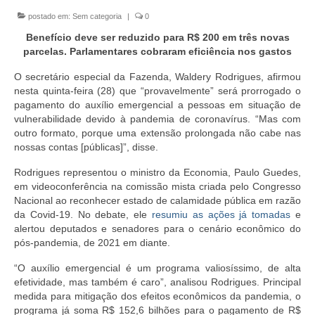
postado em:
Sem categoria
|
0
EMENDAS
Benefício deve ser reduzido para R$ 200 em três novas
PROPOSTAS LEGISLATIVAS
parcelas. Parlamentares cobraram eficiência nos gastos
TRANSPARÊNCIA
O secretário especial da Fazenda, Waldery Rodrigues, afirmou
nesta quinta-feira (28) que “provavelmente” será prorrogado o
pagamento do auxílio emergencial a pessoas em situação de
AGENDA
vulnerabilidade devido à pandemia de coronavírus. “Mas com
outro formato, porque uma extensão prolongada não cabe nas
CONTATO
nossas contas [públicas]”, disse.
Rodrigues representou o ministro da Economia, Paulo Guedes,
em videoconferência na comissão mista criada pelo Congresso
Nacional ao reconhecer estado de calamidade pública em razão
da Covid-19. No debate, ele
resumiu as ações já tomadas
e
alertou deputados e senadores para o cenário econômico do
pós-pandemia, de 2021 em diante.
“O auxílio emergencial é um programa valiosíssimo, de alta
efetividade, mas também é caro”, analisou Rodrigues. Principal
medida para mitigação dos efeitos econômicos da pandemia, o
programa já soma R$ 152,6 bilhões para o pagamento de R$