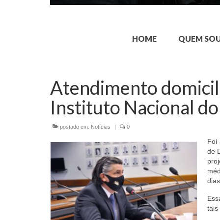
HOME
QUEM SO
Atendimento domicili
Instituto Nacional do
postado em:
Notícias
|
0
Foi
de D
pro
méd
dias
Essa
tais