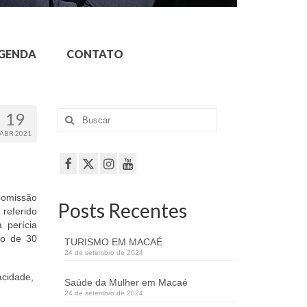
GENDA
CONTATO
19
Buscar
por:
ABR 2021
Comissão
Posts Recentes
 referido
 perícia
mo de 30
TURISMO EM MACAÉ
24 de setembro de 2024
acidade,
Saúde da Mulher em Macaé
24 de setembro de 2024